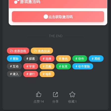
游戏激活码
点击获取激活码
THE END
推荐游戏
角色扮演
# 冒险
# 探索
# 选择
# 角色
# 动作
# 黑暗
# 互动
# 宇宙
# 恶魔
# 创意
# 动作冒险
# 潜入
# 潜行
# 地牢
点赞
14
分享
收藏
1