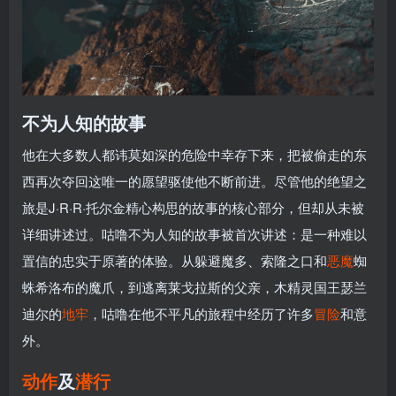
不为人知的故事
他在大多数人都讳莫如深的危险中幸存下来，把被偷走的东
西再次夺回这唯一的愿望驱使他不断前进。尽管他的绝望之
旅是J·R·R·托尔金精心构思的故事的核心部分，但却从未被
详细讲述过。咕噜不为人知的故事被首次讲述：是一种难以
置信的忠实于原著的体验。从躲避魔多、索隆之口和
恶魔
蜘
蛛希洛布的魔爪，到逃离莱戈拉斯的父亲，木精灵国王瑟兰
迪尔的
地牢
，咕噜在他不平凡的旅程中经历了许多
冒险
和意
外。
动作
及
潜行