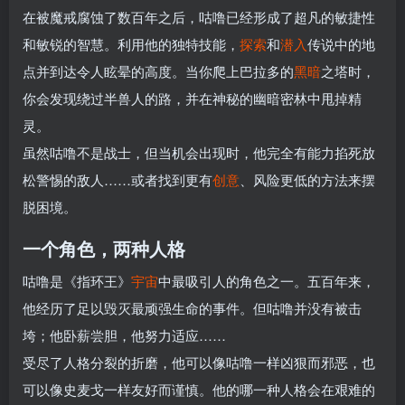
在被魔戒腐蚀了数百年之后，咕噜已经形成了超凡的敏捷性
和敏锐的智慧。利用他的独特技能，
探索
和
潜入
传说中的地
点并到达令人眩晕的高度。当你爬上巴拉多的
黑暗
之塔时，
你会发现绕过半兽人的路，并在神秘的幽暗密林中甩掉精
灵。
虽然咕噜不是战士，但当机会出现时，他完全有能力掐死放
松警惕的敌人……或者找到更有
创意
、风险更低的方法来摆
脱困境。
一个角色，两种人格
咕噜是《指环王》
宇宙
中最吸引人的角色之一。五百年来，
他经历了足以毁灭最顽强生命的事件。但咕噜并没有被击
垮；他卧薪尝胆，他努力适应……
受尽了人格分裂的折磨，他可以像咕噜一样凶狠而邪恶，也
可以像史麦戈一样友好而谨慎。他的哪一种人格会在艰难的