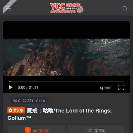
0:00
/
01:11
speed
0
371
14
魔戒：咕噜/The Lord of the Rings:
共2集
Gollum™
第1集
第2集
1
2