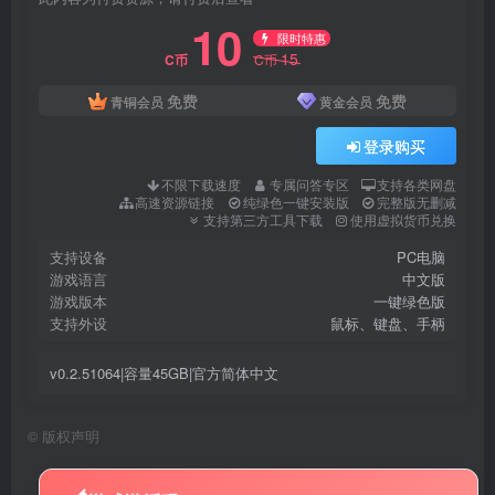
10
限时特惠
15
C币
C币
免费
免费
青铜会员
黄金会员
登录购买
不限下载速度
专属问答专区
支持各类网盘
高速资源链接
纯绿色一键安装版
完整版无删减
支持第三方工具下载
使用虚拟货币兑换
支持设备
PC电脑
游戏语言
中文版
游戏版本
一键绿色版
支持外设
鼠标、键盘、手柄
v0.2.51064|容量45GB|官方简体中文
©
版权声明