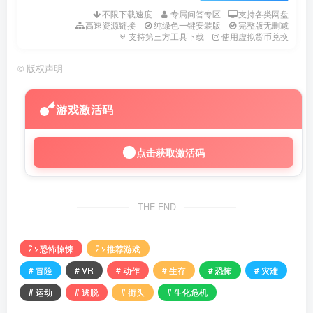
不限下载速度
专属问答专区
支持各类网盘
高速资源链接
纯绿色一键安装版
完整版无删减
支持第三方工具下载
使用虚拟货币兑换
©
版权声明
游戏激活码
点击获取激活码
THE END
恐怖惊悚
推荐游戏
# 冒险
# VR
# 动作
# 生存
# 恐怖
# 灾难
# 运动
# 逃脱
# 街头
# 生化危机