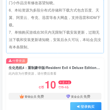
门小作品没有修改器望知晓。
6、本站资源为多段分布式存储和下载方式包含百度、天
翼、阿里云、夸克、迅雷等各大网盘，支持迅雷和IDM下
载。
7、单独购买游戏在30天内无限制下载安装更新，过期无
法下载和安装更新请知晓，安装后永久可玩，本站会员没
有本条限制。
付费资源
生化危机4：重制豪华版/Resident Evil 4 Deluxe Edition（更新1.50艾达王独家豪华版+内容扩展包+全DLC+中文语音）
此内容为付费资源，请付费后查看
10
年度大促
15
C币
C币
免费
免费
青铜会员
黄金会员
登录购买