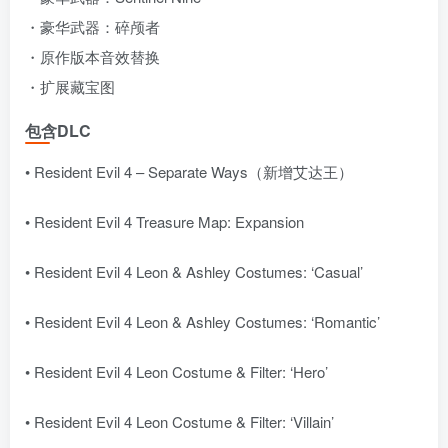
・豪华武器：碎颅者
・原作版本音效替换
・扩展藏宝图
包含DLC
• Resident Evil 4 – Separate Ways（新增艾达王）
• Resident Evil 4 Treasure Map: Expansion
• Resident Evil 4 Leon & Ashley Costumes: ‘Casual’
• Resident Evil 4 Leon & Ashley Costumes: ‘Romantic’
• Resident Evil 4 Leon Costume & Filter: ‘Hero’
• Resident Evil 4 Leon Costume & Filter: ‘Villain’