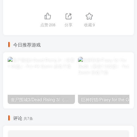
点赞
208
分享
收藏
9
今日推荐游戏
丧尸围城3/Dead Rising 3/（更新1.06版）
巨神狩猎/Pr
评论
共7条