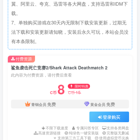
翼、阿里云、夸克、迅雷等各大网盘，支持迅雷和IDM下
载。
7、单独购买游戏在30天内无限制下载安装更新，过期无
法下载和安装更新请知晓，安装后永久可玩，本站会员没
有本条限制。
付费资源
鲨鱼袭击死亡竞赛2/Shark Attack Deathmatch 2
此内容为付费资源，请付费后查看
8
限时特惠
15
C币
C币
免费
免费
青铜会员
黄金会员
登录购买
不限下载速度
专属问答专区
支持各类网盘
高速资源链接
纯绿色一键安装版
完整版无删减
支持第三方工具下载
使用虚拟货币兑换