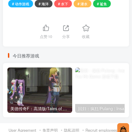
# 动作游戏
# 海洋
# 水下
# 潜水
# 鲨鱼
点赞
10
分享
收藏
今日推荐游戏
美德传奇F：高清版/Tales of Graces f Remastered
回归：疯狂/Pulang : Insanity
User Agreement
免责声明
隐私说明
Recruit employees