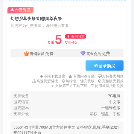
付费资源
幻想乡萃夜祭/幻想郷萃夜祭
此内容为付费资源，请付费后查看
5
限时特惠
15
C币
C币
免费
免费
青铜会员
黄金会员
登录购买
不限下载速度
专属问答专区
支持各类网盘
高速资源链接
纯绿色一键安装版
完整版无删减
支持第三方工具下载
使用虚拟货币兑换
支持设备
PC电脑
游戏语言
中文版
游戏版本
一键绿色版
支持外设
鼠标、键盘、手柄
v5561437|容量700MB|官方简体中文|支持键盘.鼠标.手柄|2021
年02月17号更新