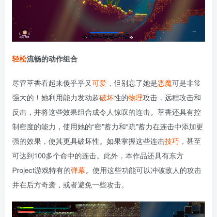
轻松
流畅的动作组合
尽管萃香看起来傻乎乎又
可爱
，但别忘了她是
恶魔
可是非常
强大的！她利用能力发动超
破坏
性的
物理
攻击，远程攻击和
反击，并将这些效果组合成令人惊叹的连击。萃香还具有控
制密度的能力，使用她的“密”蓄力和“疏”蓄力在连击中添加更
强的效果，使其更具破坏性。如果掌握这些连击
技巧
，甚至
可达到100多个命中的连击。此外，本作品还具有东方
Project游戏特有的
弹幕
。使用这些功能可以冲破敌人的攻击
并在后方奇袭，或者避免一些攻击。