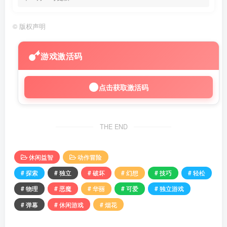
©
版权声明
游戏激活码
点击获取激活码
THE END
休闲益智
动作冒险
# 探索
# 独立
# 破坏
# 幻想
# 技巧
# 轻松
# 物理
# 恶魔
# 华丽
# 可爱
# 独立游戏
# 弹幕
# 休闲游戏
# 烟花