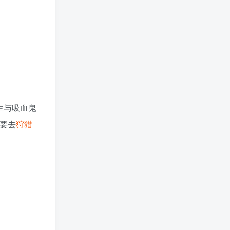
医生与吸血鬼
咒要去
狩猎