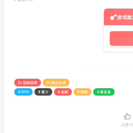
游戏激
恐怖惊悚
角色扮演
# RPG
# 暴力
# 血腥
# 狩猎
# 吸血鬼
点赞
1