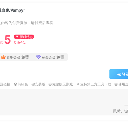
吸血鬼/Vampyr
此内容为付费资源，请付费后查看
5
限时特惠
15
C币
C币
免费
免费
青铜会员
黄金会员
登
资源链接
纯绿色一键安装版
完整版无删减
支持第三方工具下载
使用
一
鼠标、键