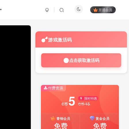
开通会员
游戏激活码
点击获取激活码
付费资源
5
限时特惠
15
C币
C币
青铜会员
黄金会员
免费
免费