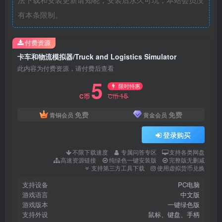
有本条限制。
付费资源
卡车和物流模拟器/Truck and Logistics Simulator
此内容为付费资源，请付费后查看
5
限时特惠
15
C币
C币
免费
免费
青铜会员
黄金会员
登录购买
不限下载速度
专属问答专区
支持各类网盘
高速资源链接
纯绿色一键安装版
完整版无删减
支持第三方工具下载
使用虚拟货币兑换
支持设备
PC电脑
游戏语言
中文版
游戏版本
一键绿色版
支持外设
鼠标、键盘、手柄