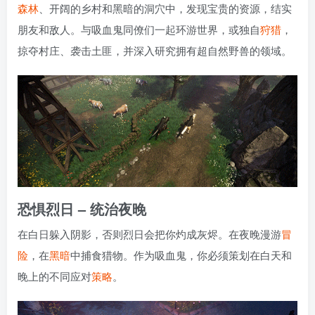
森林
、开阔的乡村和黑暗的洞穴中，发现宝贵的资源，结实
朋友和敌人。与吸血鬼同僚们一起环游世界，或独自
狩猎
，
掠夺村庄、袭击土匪，并深入研究拥有超自然野兽的领域。
恐惧烈日 – 统治夜晚
在白日躲入阴影，否则烈日会把你灼成灰烬。在夜晚漫游
冒
险
，在
黑暗
中捕食猎物。作为吸血鬼，你必须策划在白天和
晚上的不同应对
策略
。