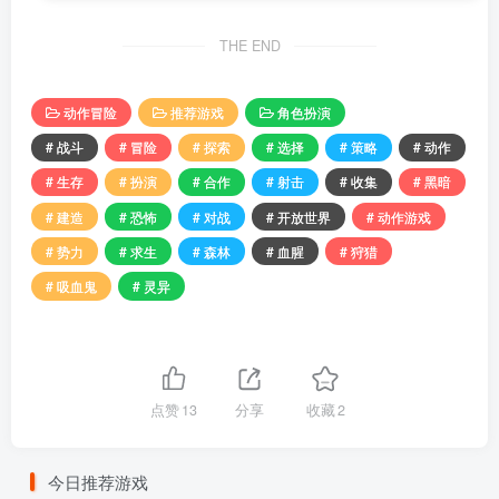
THE END
动作冒险
推荐游戏
角色扮演
# 战斗
# 冒险
# 探索
# 选择
# 策略
# 动作
# 生存
# 扮演
# 合作
# 射击
# 收集
# 黑暗
# 建造
# 恐怖
# 对战
# 开放世界
# 动作游戏
# 势力
# 求生
# 森林
# 血腥
# 狩猎
# 吸血鬼
# 灵异
点赞
13
分享
收藏
2
今日推荐游戏