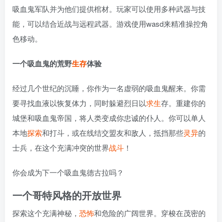
吸血鬼军队并为他们提供棺材。玩家可以使用多种武器与技
能，可以结合近战与远程武器。游戏使用wasd来精准操控角
色移动。
一个吸血鬼的荒野
生存
体验
经过几个世纪的沉睡，你作为一名虚弱的吸血鬼醒来。你需
要寻找血液以恢复体力，同时躲避烈日以
求生
存。重建你的
城堡和吸血鬼帝国，将人类变成你忠诚的仆人。你可以单人
本地
探索
和打斗，或在线结交盟友和敌人，抵挡那些
灵异
的
士兵，在这个充满冲突的世界
战斗
！
你会成为下一个吸血鬼德古拉吗？
一个哥特风格的开放世界
探索这个充满神秘，
恐怖
和危险的广阔世界。穿梭在茂密的