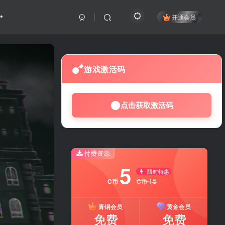
开通会员
游戏激活码
点击获取激活码
付费资源
5
限时特惠
15
C币
C币
青铜会员
黄金会员
免费
免费