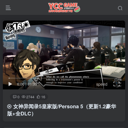
0:00
/
01:33
speed
0
2744
16
女神异闻录5皇家版/Persona 5
（更新1.2豪华
版+全DLC）