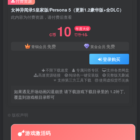
付费资源
女神异闻录5皇家版/Persona 5（更新1.2豪华版+全DLC）
此内容为付费资源，请付费后查看
10
年度大促
15
C币
C币
免费
免费
青铜会员
黄金会员
登录购买
不限下载速度
专属问答专区
支持各类网盘
高速资源链接
纯绿色一键安装版
完整版无删减
支持第三方工具下载
使用虚拟货币兑换
如果遇见开场动画闪退崩溃 请下载游戏下载目录里的 1.2补丁,
覆盖到游戏根目录即可
©
版权声明
游戏激活码