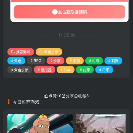
点击获取激活码
THE END
推荐游戏
角色扮演
# 角色
# RPG
# 扮演
# 图形
# 生活
# 刺激
# 角色扮演
# 模拟器
# 日本
# 犯罪
# 日系
点赞
16
分享
收藏
3
今日推荐游戏