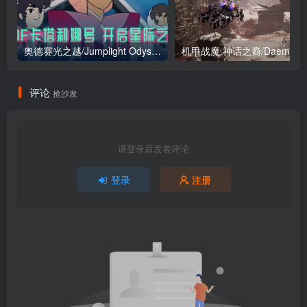
奥德赛光之越/Jumplight Odyssey
机甲战魔 神话之裔/Daem
评论
抢沙发
请登录后发表评论
登录
注册