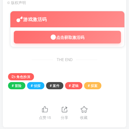
©
版权声明
游戏激活码
点击获取激活码
THE END
角色扮演
# 冒险
# 侦探
# 案件
# 逻辑
# 探案
点赞
15
分享
收藏