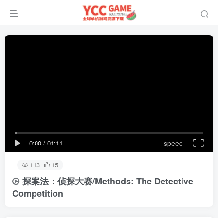
0:00
/
01:11
speed
113
15
探案法：侦探大赛/Methods: The Detective
Competition