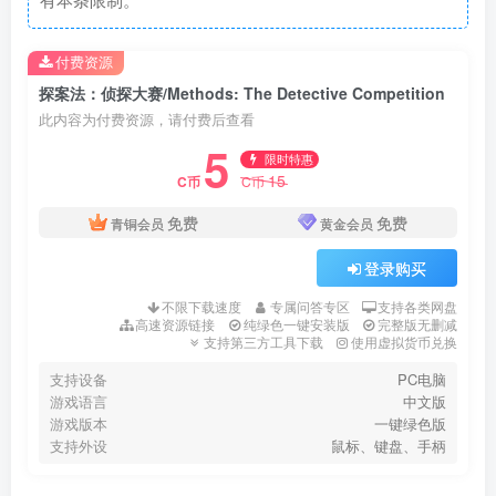
付费资源
探案法：侦探大赛/Methods: The Detective Competition
此内容为付费资源，请付费后查看
5
限时特惠
15
C币
C币
免费
免费
青铜会员
黄金会员
登录购买
不限下载速度
专属问答专区
支持各类网盘
高速资源链接
纯绿色一键安装版
完整版无删减
支持第三方工具下载
使用虚拟货币兑换
支持设备
PC电脑
游戏语言
中文版
游戏版本
一键绿色版
支持外设
鼠标、键盘、手柄