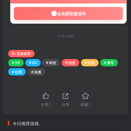
点击获取激活码
THE END
竞速体育
# VR
# 3D
# 科技
# 创意
# 竞速
# 赛车
# 犯罪
# 间谍
点赞
7
分享
收藏
1
今日推荐游戏