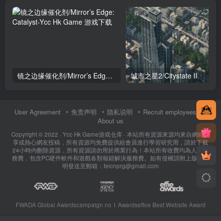
镜之边缘催化剂/Mirror’s Edge: Catalyst
城市之星2/Citystate II
User Agreement
免责声明
隐私说明
Recruit employees
About us
Copyright © 2022 ·
Ycc Hk Game游戏仓库
· 本站所有資源來源均來自網絡分
享或熱心網友投稿，所有資源均免費提供給會員進行學習研究用，請於下載
24小時內刪除資源，所有資源請勿用於商業行為！本站所有收費均為人工服
務費，包含PC硬件軟件和遊戲各類報錯解決服務費。如有侵權請附上版權證
明發送至郵箱：feicnprg@gmail.com
FWADA Global Awards
campaign no 1 Awards
effoe Best Website Award