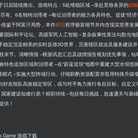
于日后陆续推出。游戏特点：5处维稳区域 –亲赴景致各异的
战
有尽有。6名独特治理者 –每位治理者的能力各具特色。提拔“经济
 –借鉴于阿富汗局势，本作
模拟
程序极富细节并内含现实世界发
要国际和平论坛。高级军民人工智能 –复杂叙事性算法勾勒当地
手稳定渲染精美的实时反馈3D世界，完善辖区就业及服务建设
枝末节。清晰情报 –根据讯息汇总及战情报告规划优先事项，钻
特色追加区域和治理者 –在“蔚蓝堤坝”地图中重建大型水坝抵
情模式 –实施大型跨域行动。仔细斟酌资源配置并取用特殊升级
–与好友组队高效稳定管区，或与对手角力推行各自目标。自定义
享。国家建设知难行易？精彩待续 –包括每日挑战，急速通关与枭
提供！