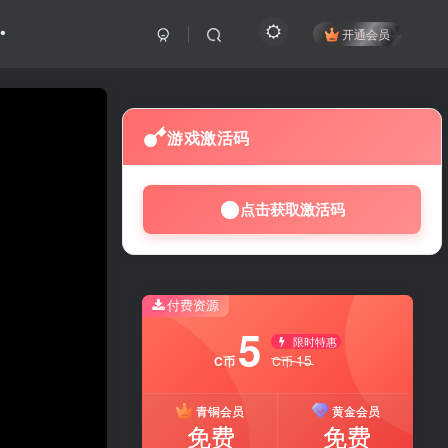
开通会员
游戏激活码
点击获取激活码
付费资源
5
限时特惠
15
C币
C币
青铜会员
黄金会员
免费
免费