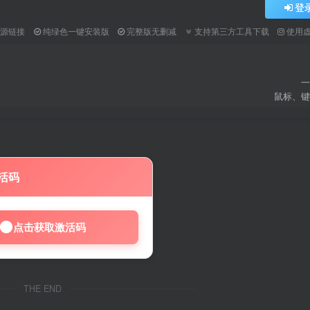
登
资源链接
纯绿色一键安装版
完整版无删减
支持第三方工具下载
使用
一
鼠标、键
活码
点击获取激活码
THE END