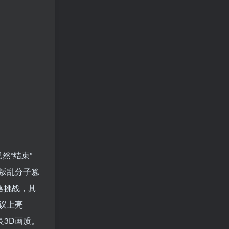
然“结束”
叛乱分子篡
略挑战，其
议上亮
3D画质。