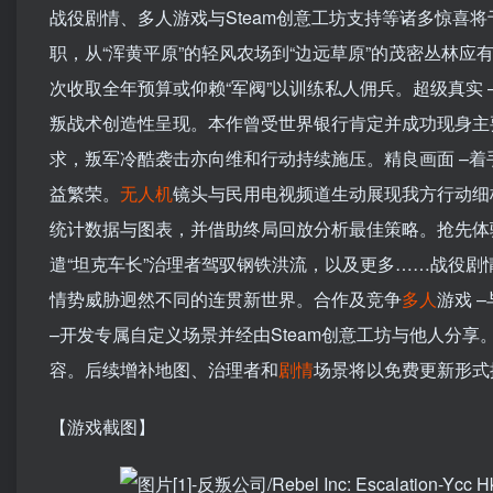
战役剧情、多人游戏与Steam创意工坊支持等诸多惊喜将
职，从“浑黄平原”的轻风农场到“边远草原”的茂密丛林应
次收取全年预算或仰赖“军阀”以训练私人佣兵。超级真实
叛战术创造性呈现。本作曾受世界银行肯定并成功现身主
求，叛军冷酷袭击亦向维和行动持续施压。精良画面 –着
益繁荣。
无人机
镜头与民用电视频道生动展现我方行动细
统计数据与图表，并借助终局回放分析最佳策略。抢先体验
遣“坦克车长”治理者驾驭钢铁洪流，以及更多……战役剧
情势威胁迥然不同的连贯新世界。合作及竞争
多人
游戏 
–开发专属自定义场景并经由Steam创意工坊与他人分
容。后续增补地图、治理者和
剧情
场景将以免费更新形式
【游戏截图】