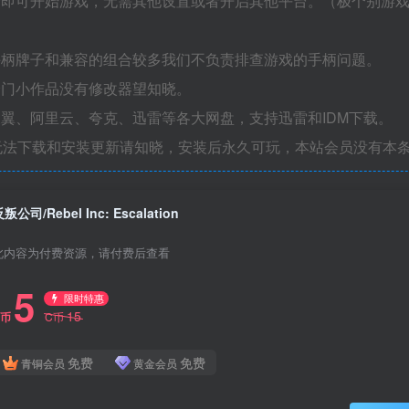
捷即可开始游戏，无需其他设置或者开启其他平台。（极个别游
手柄牌子和兼容的组合较多我们不负责排查游戏的手柄问题。
冷门小作品没有修改器望知晓。
翼、阿里云、夸克、迅雷等各大网盘，支持迅雷和IDM下载。
无法下载和安装更新请知晓，安装后永久可玩，本站会员没有本
叛公司/Rebel Inc: Escalation
此内容为付费资源，请付费后查看
5
限时特惠
15
C币
C币
免费
免费
青铜会员
黄金会员