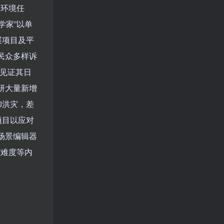
略
环境任
学家”以单
展项目及平
民众多样诉
并见证其日
研大量新增
御洪灾，差
项目以应对
场景编辑器
雄难度等内