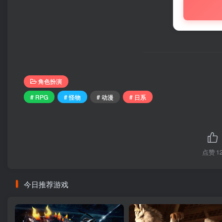
角色扮演
# RPG
# 怪物
# 动漫
# 日系
点赞
1
今日推荐游戏