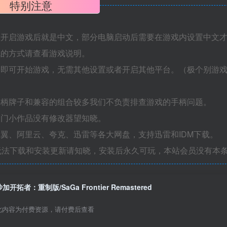
特别注意
置开启游戏后就是中文，部分电脑启动后需要在游戏内设置中文
机的方式请查看游戏说明。
捷即可开始游戏，无需其他设置或者开启其他平台。（极个别游
手柄牌子和兼容的组合较多我们不负责排查游戏的手柄问题。
冷门小作品没有修改器望知晓。
翼、阿里云、夸克、迅雷等各大网盘，支持迅雷和IDM下载。
无法下载和安装更新请知晓，安装后永久可玩，本站会员没有本
沙加开拓者：重制版/SaGa Frontier Remastered
此内容为付费资源，请付费后查看