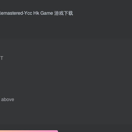
0T
 above