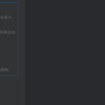
才会显示。
戏特殊启动
条限制。