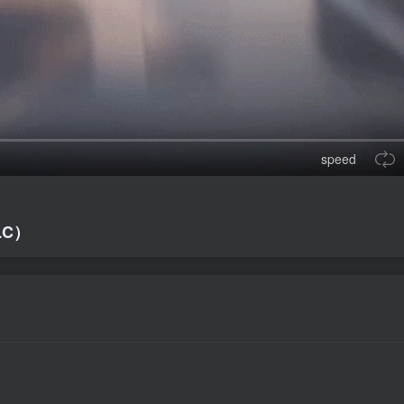
speed
LC）