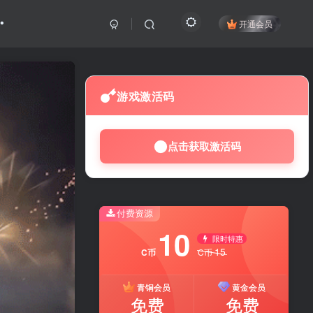
开通会员
游戏激活码
点击获取激活码
付费资源
10
限时特惠
15
C币
C币
青铜会员
黄金会员
免费
免费