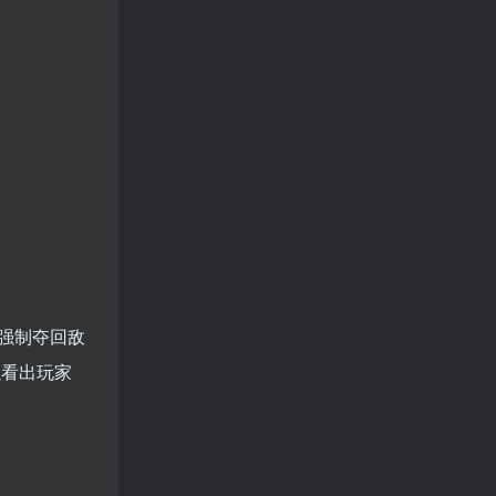
强制夺回敌
以看出玩家