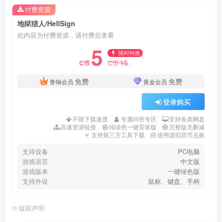
付费资源
地狱猎人/HellSign
此内容为付费资源，请付费后查看
5
限时特惠
15
C币
C币
免费
免费
青铜会员
黄金会员
登录购买
不限下载速度
专属问答专区
支持各类网盘
高速资源链接
纯绿色一键安装版
完整版无删减
支持第三方工具下载
使用虚拟货币兑换
支持设备
PC电脑
游戏语言
中文版
游戏版本
一键绿色版
支持外设
鼠标、键盘、手柄
©
版权声明