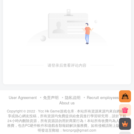
请登录后查看评论内容
User Agreement
免责声明
隐私说明
Recruit employees
About us
Copyright © 2022 ·
Ycc Hk Game游戏仓库
· 本站所有資源來源均來自網絡分
享或熱心網友投稿，所有資源均免費提供給會員進行學習研究用，請於下載
24小時內刪除資源，所有資源請勿用於商業行為！本站所有收費均為人工服
務費，包含PC硬件軟件和遊戲各類報錯解決服務費。如有侵權請附上版權證
明發送至郵箱：feicnprg@gmail.com