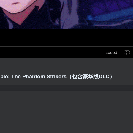
speed
e: The Phantom Strikers（包含豪华版DLC）