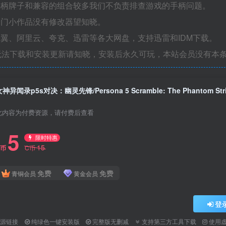
手柄牌子和兼容的组合较多我们不负责排查游戏的手柄问题。
冷门小作品没有修改器望知晓。
翼、阿里云、夸克、迅雷等各大网盘，支持迅雷和IDM下载。
无法下载和安装更新请知晓，安装后永久可玩，本站会员没有本
此内容为付费资源，请付费后查看
5
限时特惠
15
C币
C币
免费
免费
青铜会员
黄金会员
登
资源链接
纯绿色一键安装版
完整版无删减
支持第三方工具下载
使用