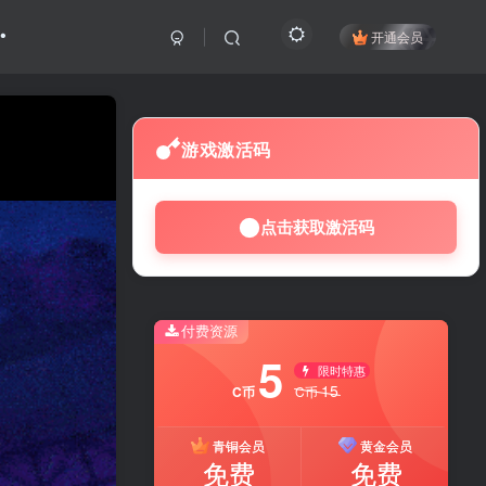
开通会员
游戏激活码
点击获取激活码
付费资源
5
限时特惠
15
C币
C币
青铜会员
黄金会员
免费
免费