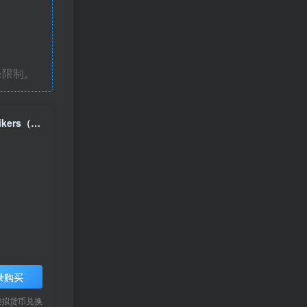
条限制。
女神异闻录p5s对决：幽灵先锋/Persona 5 Scramble: The Phantom Strikers（包含豪华版DLC）
录购买
虚拟货币兑换