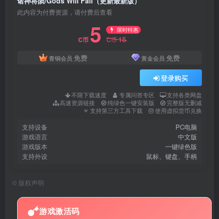
诸神将陨/Gods Will Fall（更新最新版）
此内容为付费资源，请付费后查看
5
限时特惠
15
C币
C币
免费
免费
青铜会员
黄金会员
登录购买
不限下载速度
专属问答专区
支持各类网盘
高速资源链接
纯绿色一键安装版
完整版无删减
支持第三方工具下载
使用虚拟货币兑换
支持设备
PC电脑
游戏语言
中文版
游戏版本
一键绿色版
支持外设
鼠标、键盘、手柄
©
版权声明
游戏激活码