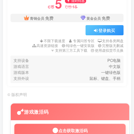
5
限时特惠
15
C币
C币
免费
免费
青铜会员
黄金会员
登录购买
不限下载速度
专属问答专区
支持各类网盘
高速资源链接
纯绿色一键安装版
完整版无删减
支持第三方工具下载
使用虚拟货币兑换
支持设备
PC电脑
游戏语言
中文版
游戏版本
一键绿色版
支持外设
鼠标、键盘、手柄
©
版权声明
游戏激活码
点击获取激活码