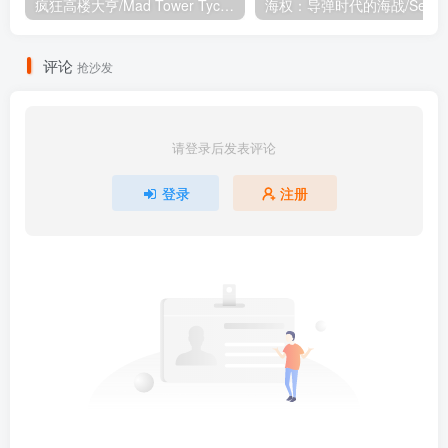
疯狂高楼大亨/Mad Tower Tycoon
海权：
评论
抢沙发
请登录后发表评论
登录
注册