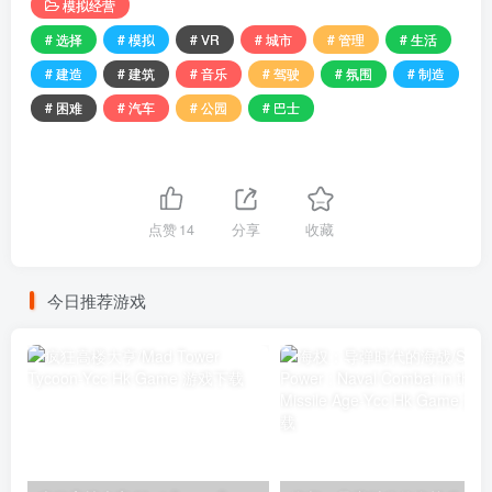
模拟经营
# 选择
# 模拟
# VR
# 城市
# 管理
# 生活
# 建造
# 建筑
# 音乐
# 驾驶
# 氛围
# 制造
# 困难
# 汽车
# 公园
# 巴士
点赞
14
分享
收藏
今日推荐游戏