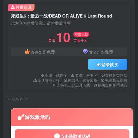
付费资源
死或生6：最后一战/DEAD OR ALIVE 6 Last Round
此内容为付费资源，请付费后查看
10
年度大促
15
C币
C币
免费
免费
青铜会员
黄金会员
登录购买
不限下载速度
专属问答专区
支持各类网盘
高速资源链接
纯绿色一键安装版
完整版无删减
支持第三方工具下载
使用虚拟货币兑换
©
版权声明
游戏激活码
点击获取激活码