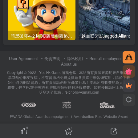
暗黑破坏神2 MOD版魔电西格玛（更新2.0.1版）
铁血联盟3/J
User Agreement
免责声明
隐私说明
Recruit employees
About us
Copyright © 2022 ·
Ycc Hk Game游戏仓库
· 本站所有資源來源均來自網絡分
享或熱心網友投稿，所有資源均免費提供給會員進行學習研究用，請於下載
24小時內刪除資源，所有資源請勿用於商業行為！本站所有收費均為人工服
務費，包含PC硬件軟件和遊戲各類報錯解決服務費。如有侵權請附上版權證
明發送至郵箱：feicnprg@gmail.com
FWADA Global Awards
campaign no 1 Awards
effoe Best Website Award
9
1