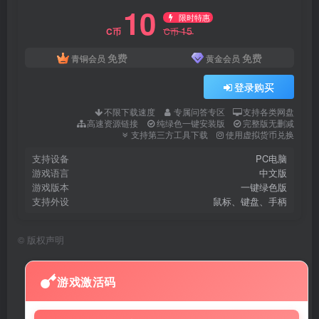
10
限时特惠
15
C币
C币
免费
免费
青铜会员
黄金会员
登录购买
不限下载速度
专属问答专区
支持各类网盘
高速资源链接
纯绿色一键安装版
完整版无删减
支持第三方工具下载
使用虚拟货币兑换
支持设备
PC电脑
游戏语言
中文版
游戏版本
一键绿色版
支持外设
鼠标、键盘、手柄
©
版权声明
游戏激活码